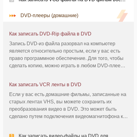
DVD-плееры (домашние)
Как записать DVD-Rip файла в DVD
Запись DVD-из файла разорвал на компьютер
является относительно простым, если у вас есть
право программное обеспечение. Для того, чтобы
сделать копию, можно играть в любом DVD-плеер,
то вам нужно пустой DVD, DVD горения
программного обеспечения и файл DVD Rip.
Как записать VCR ленты в DVD
Инструкции 1 Rip DVD-к компьютеру. Д
Если у вас есть домашние фильмы, записанные на
старых лентах VHS, вы можете сохранить их
преобразования видео в DVD. Это может быть
сделано путем подключения видеомагнитофона к
компьютеру, а затем запись видеокассет как
цифровой файл фильма. Цифровое видео файл
Как записать видео-файлы на DVD для