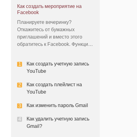
учетная запись Google на другом
Как создать мероприятие на
сайте, включая YouTube, вы
Facebook
можете использовать эту
Планируете вечеринку?
учетную запись, чтобы открыть
Откажитесь от бумажных
новый адрес Gmail. Если у вас
приглашений и вместо этого
вообще нет у
обратитесь к Facebook. Функция
«События» в социальной сети
позволяет легко планировать
Как создать учетную запись
все, от небольших частных
YouTube
встреч до крупных публичных
мероприятий, а система RSVP
Как создать плейлист на
означает, что вы всегда будете
YouTube
точно знать, сколько людей п
Как изменить пароль Gmail
Как удалить учетную запись
Gmail?