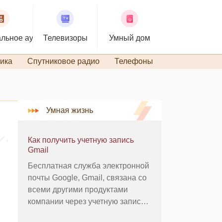
льное аудио
Телевизоры
Умный дом
ика
Спутниковое радио
Телефоны
TiVo и DVR
Умная жизнь
Как получить учетную запись
Gmail
Бесплатная служба электронной
почты Google, Gmail, связана со
всеми другими продуктами
компании через учетную запись
Google. Если у вас уже есть