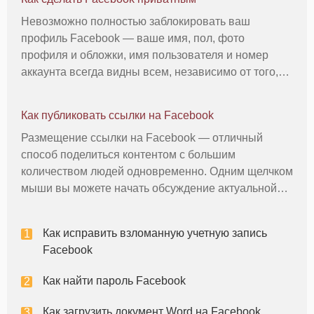
Невозможно полностью заблокировать ваш
профиль Facebook — ваше имя, пол, фото
профиля и обложки, имя пользователя и номер
аккаунта всегда видны всем, независимо от того,
что. Однако вы можете сделать так, чтобы любые
сообщения, которые вы делаете в будущем, а
Как публиковать ссылки на Facebook
также все, что вы делали в прошлом, были
Размещение ссылки на Facebook — отличный
способ поделиться контентом с большим
количеством людей одновременно. Одним щелчком
мыши вы можете начать обсуждение актуальной
темы, поделиться чем-нибудь забавным с друзьями
или просто опубликовать ссылки на продукты и
Как исправить взломанную учетную запись
материалы, которые вам интересны. Шаг
Facebook
Как найти пароль Facebook
Как загрузить документ Word на Facebook