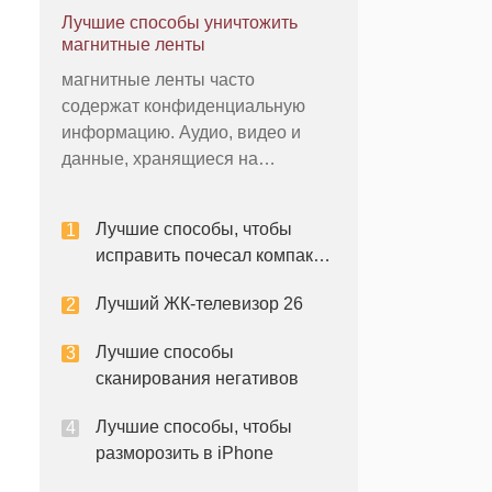
стереосистемы. Правда,
Лучшие способы уничтожить
большинство людей не заметят
магнитные ленты
разницы и нет никаких причин,
магнитные ленты часто
чтобы потопить, что многое из
содержат конфиденциальную
вашего банковского счета в то,
информацию. Аудио, видео и
что, вероятно, будет незначите
данные, хранящиеся на
магнитной ленте подвергает
пользователей к рискам
Лучшие способы, чтобы
безопасности, если ленты не
исправить почесал компакт-
правильно разрушен в конце их
дисков
полезности. Для того, чтобы
Лучший ЖК-телевизор 26
избежать нарушения или утечки
конфиденциальной информации,
Лучшие способы
магнитны
сканирования негативов
Лучшие способы, чтобы
разморозить в iPhone