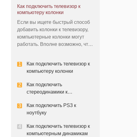
качестве мониторов с ноутбуков
Как подключить телевизор к
и настольных компьютеров.
компьютеру колонки
Увеличенный размер экрана и
Если вы ищете быстрый способ
разрешение на HDTV может
добавить колонки к телевизору,
быть полезно для таких задач,
компьютерные колонки могут
как фото или видео редакти
работать. Вполне возможно, что
динамики компьютера может
дать лучшее качество звука, чем
Как подключить телевизор к
телевизоры встроенные
компьютеру колонки
динамики. Вы могли бы
подключить телевизор себя
Как подключить
напрямую к колонке, но вы, как
стереодинамики к
правило, необходимо опр
компьютеру или ноутбуку
Как подключить PS3 к
ноутбуку
Как подключить телевизор к
компьютерным динамикам