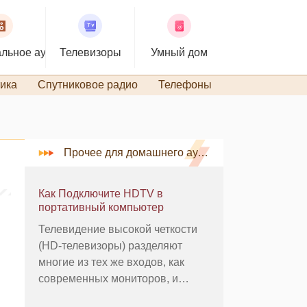
льное аудио
Телевизоры
Умный дом
ика
Спутниковое радио
Телефоны
TiVo и DVR
Прочее для домашнего аудио
Как Подключите HDTV в
портативный компьютер
Телевидение высокой четкости
(HD-телевизоры) разделяют
многие из тех же входов, как
современных мониторов, и
может быть использован в