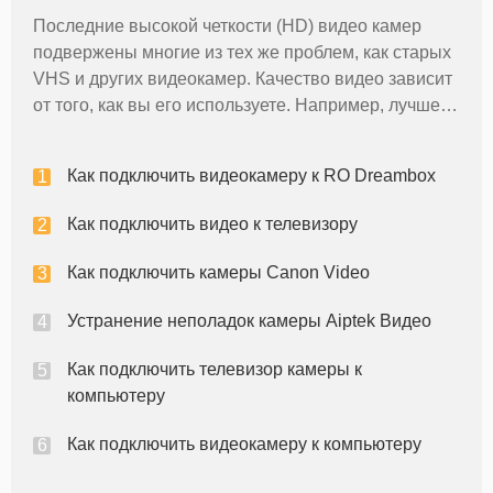
мощность, так что вы не ограничены в своей
Последние высокой четкости (HD) видео камер
placement.You
подвержены многие из тех же проблем, как старых
VHS и других видеокамер. Качество видео зависит
от того, как вы его используете. Например, лучше
всегда пан видео в медленных и постепенных
движений. Вы должны держать камеру
Как подключить видеокамеру к RO Dreambox
неподвижно, как это возможно, и и
Как подключить видео к телевизору
Как подключить камеры Canon Video
Устранение неполадок камеры Aiptek Видео
Как подключить телевизор камеры к
компьютеру
Как подключить видеокамеру к компьютеру