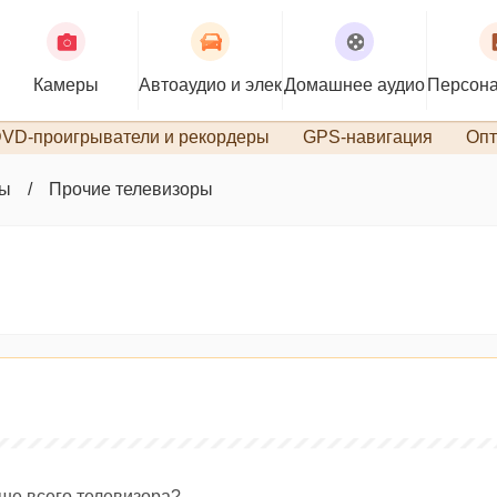
Камеры
Автоаудио и электроника
Домашнее аудио
Персона
VD-проигрыватели и рекордеры
GPS-навигация
Опт
ры
Прочие телевизоры
ьше всего телевизора?