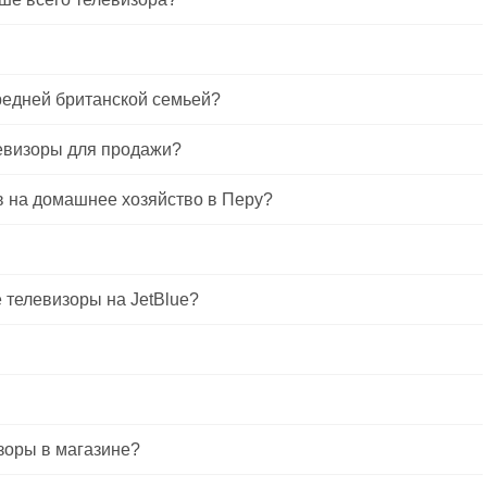
редней британской семьей?
левизоры для продажи?
в на домашнее хозяйство в Перу?
 телевизоры на JetBlue?
зоры в магазине?