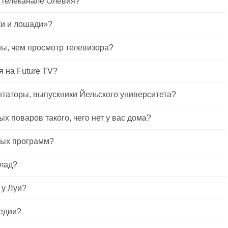
 телеканале Олевия?
ки и лошади»?
ны, чем просмотр телевизора?
 на Future TV?
нтаторы, выпускники Йельского университета?
ых поваров такого, чего нет у вас дома?
ных программ?
олад?
 у Луи?
медии?