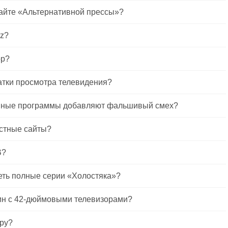
сайте «Альтернативной прессы»?
ez?
ор?
атки просмотра телевидения?
онные программы добавляют фальшивый смех?
остные сайты?
В?
еть полные серии «Холостяка»?
ин с 42-дюймовыми телевизорами?
ору?