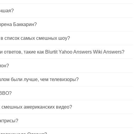
учшая?
орена Баккарин?
 в список самых смешных шоу?
 ответов, такие как Blurtit Yahoo Answers Wiki Answers?
мон?
шлом были лучше, чем телевизоры?
ABBO?
х смешных американских видео?
актрисы?