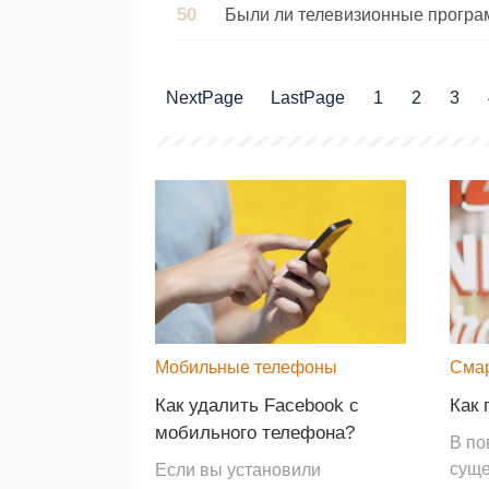
NextPage
LastPage
1
2
3
Мобильные телефоны
Сма
Как удалить Facebook с
Как 
мобильного телефона?
В по
суще
Если вы установили