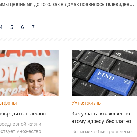
Были ли телевизионные программы цветными до того, как в домах появилось телевидение?
4
5
6
7
ртфоны
Умная жизнь
повредить телефон
Как узнать, кто живет по
этому адресу бесплатно
вседневной жизни
ствует множество
Вы можете быстро и легко