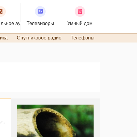
льное аудио
Телевизоры
Умный дом
ика
Спутниковое радио
Телефоны
TiVo и DVR