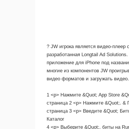
? JW игрока является видео-плеер
разработанная Longtail Ad Solution
приложение для iPhone под названи
многие из компонентов JW проигрыв
видео форматов и загружать видео
1 <р> Нажмите &Quot; App Store &Qu
страница 2 <р> Нажмите &Quot;. & П
страница 3 <р> Введите &Quot; Биты
Каталог
4 <р> Выберите &Quot;. биты на Ru