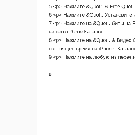
5 <р> Нажмите &Quot;. & Free Quot;
6 <р> Нажмите &Quot;. Установите и
7 <р> Нажмите на &Quot;. биты на R
вашего iPhone Каталог
8 <р> Нажмите на &Quot;. & Видео 
настоящее время на iPhone. Катало
9 <р> Нажмите на любую из перечи
в