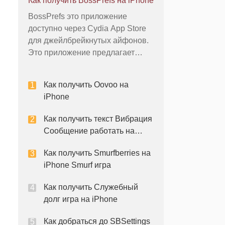
Как получить BossPrefs на iPhone
посетить в будущем. Вы можете
BossPrefs это приложение
получить доступ к этой базе
доступно через Cydia App Store
данных в любое время из
для джейлбрейкнутых айфонов.
приложения Safari и легко
Это приложение предлагает
получить доступ с заклад
альтернативу меню Настройки
по умолчанию iPhone в.
Как получить Oovoo на
Джейлбрейк процесс, который
iPhone
изменяет свой iPhone, что
позволяет загружать приложения
Как получить текст Вибрация
из других App Store компании
Сообщение работать на
Apple источников. Вы мож
моем iPhone
Как получить Smurfberries на
iPhone Smurf игра
Как получить Служебный
долг игра на iPhone
Как добраться до SBSettings