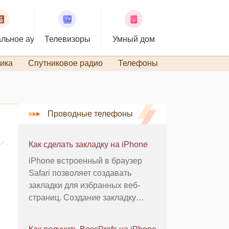
льное аудио
Телевизоры
Умный дом
ика
Спутниковое радио
Телефоны
TiVo и DVR
Проводные телефоны
Как сделать закладку на iPhone
iPhone встроенный в браузер
Safari позволяет создавать
закладки для избранных веб-
страниц. Создание закладку
позволяет создать базу данных
веб-сайтов, вы можете хотите