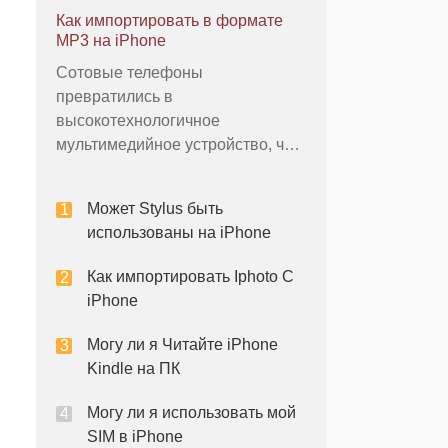
музыки и телефонных звонков.
Как импортировать в формате
Эта функция обеспечивает
MP3 на iPhone
возможность громкой для
Сотовые телефоны
использования двух основных
превратились в
функций iPhone в -. Полезный
высокотехнологичное
инструмент для пользователей, к
мультимедийное устройство, что
делает больше, чем просто
телефонные звонки. Сегодня
Может Stylus быть
мобильный телефон есть веб-
использованы на iPhone
браузер, цифровой фотоаппарат
и даже MP3-плеер, просто
Как импортировать Iphoto С
назвать несколько особенностей.
iPhone
IPhone от Apple не является
исключением; он также
Могу ли я Читайте iPhone
Kindle на ПК
Могу ли я использовать мой
SIM в iPhone