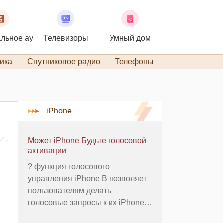
льное аудио
Телевизоры
Умный дом
ика
Спутниковое радио
Телефоны
TiVo и DVR
iPhone
Может iPhone Будьте голосовой
активации
? функция голосового
управления iPhone В позволяет
пользователям делать
голосовые запросы к их iPhone в
относительно воспроизведения