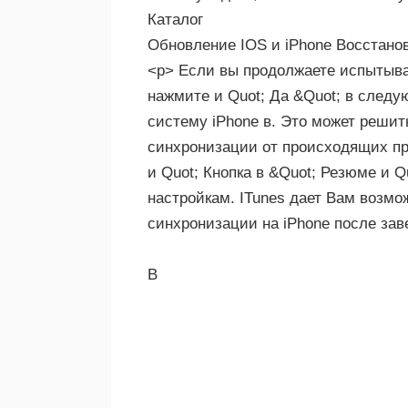
Каталог
Обновление IOS и iPhone Восстано
<р> Если вы продолжаете испытыва
нажмите и Quot; Да &Quot; в следу
систему iPhone в. Это может решит
синхронизации от происходящих пра
и Quot; Кнопка в &Quot; Резюме и Q
настройкам. ITunes дает Вам возм
синхронизации на iPhone после за
В