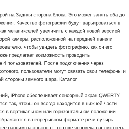
ой на Задняя сторона блока. Это может занять оба до
жения. Качество фотографии будут варьироваться в
 как мегапикселей увеличить с каждой новой версией
торой камеры, расположенной на передней панели
ьзователю, чтобы увидеть фотографию, как он его
кже предлагает возможность проводить
e 4 пользователей. После подключения через
сотового, пользователи могут связать свои телефоны и
ой стороны земного шара. Каталог
ний, iPhone обеспечивает сенсорный экран QWERTY
тся так, чтобы он всегда находится в нижней части
тся в вертикальном или горизонтальном положении
ображаются в непрерывном формате речи пузырь.
лее ранним разговоров с того же человека рассмотреть