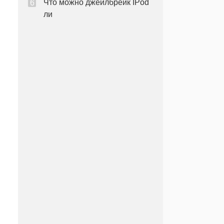
Что можно джейлбрейк IPod
ли