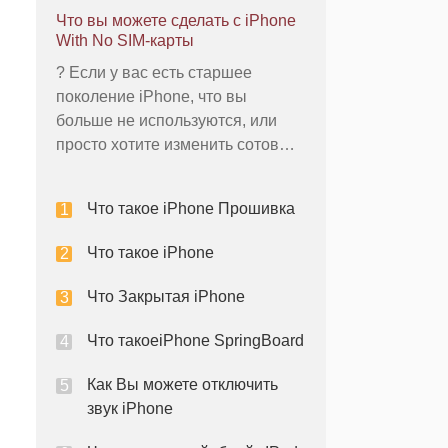
интерпретировать и выполнять
Что вы можете сделать с iPhone
то, что вам нужно, когда вы
With No SIM-карты
нажмете, перетащить,
? Если у вас есть старшее
масштабирование,
поколение iPhone, что вы
распространение, держать или
больше не используются, или
фильм на нем. Эти жесты
просто хотите изменить сотовый
являются основными, но
телефон перевозчиков, вы
можете иметь iPhone без SIM-
Что такое iPhone Прошивка
карты, что вам не уверен, что с
ними делать. Эти айфонов
Что такое iPhone
всегда может быть возобновлен
с новой SIM-картой и сотовый
Что Закрытая iPhone
аккаунт, или они мог
Что такоеiPhone SpringBoard
Как Вы можете отключить
звук iPhone