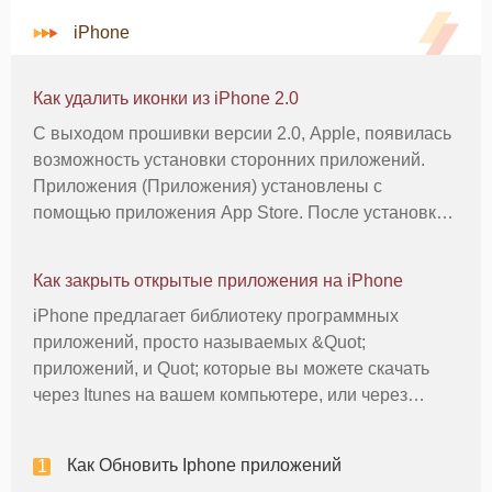
iPhone
Как удалить иконки из iPhone 2.0
С выходом прошивки версии 2.0, Apple, появилась
возможность установки сторонних приложений.
Приложения (Приложения) установлены с
помощью приложения App Store. После установки,
иконка помещается на рабочем столе iPhone
наряду с iPhone по умолчанию приложений.
Как закрыть открытые приложения на iPhone
Удаление значка из главного экрана в iPh
iPhone предлагает библиотеку программных
приложений, просто называемых &Quot;
приложений, и Quot; которые вы можете скачать
через Itunes на вашем компьютере, или через
&Quot; App Store &Quot; непосредственно на
главном экране вашего телефона. Так же, как
Как Обновить Iphone приложений
приложений на компьютере, iPhone приложения п