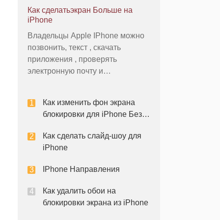
от Apple имеет сенсорный
Как сделатьэкран Больше на
дисплей 3,5 дюйма измерения
iPhone
диагонали, что делает его
Владельцы Apple IPhone можно
подходящим для работы
позвонить, текст , скачать
приложений, таких как симулятор
приложения , проверять
полета. X-Plane Авиалайнер
электронную почту и
включает мо
просматривать веб-страницы
все из портативного устройства .
Как изменить фон экрана
Телефон оснащен большим 3,5 -
блокировки для iPhone Без
дюймовым широкоформатным
джейлбрейка It
сенсорный дисплей . Хотяэкран
Как сделать слайд-шоу для
большой, некоторые веб-
iPhone
страницы и приложения могут
появи
IPhone Направления
Как удалить обои на
блокировки экрана из iPhone