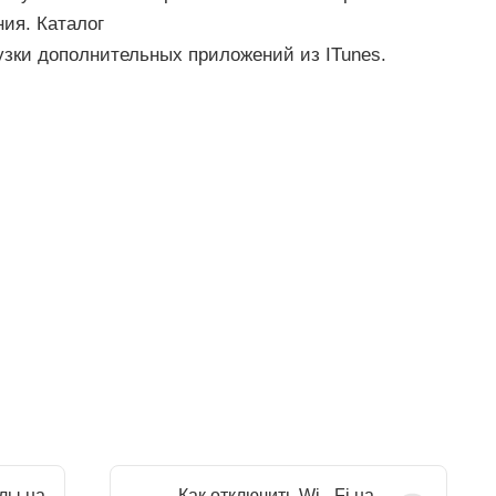
ия. Каталог
рузки дополнительных приложений из ITunes.
лы на
Как отключить Wi - Fi на