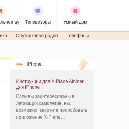
льное аудио
Телевизоры
Умный дом
ика
Спутниковое радио
Телефоны
TiVo и DVR
iPhone
Инструкции для X-Plane Airliner
для iPhone
Если вы заинтересованы в
летающих самолетов, вы,
возможно, захотите попробовать
приложение X-Plane
авиалайнера на iPhone. IPhone