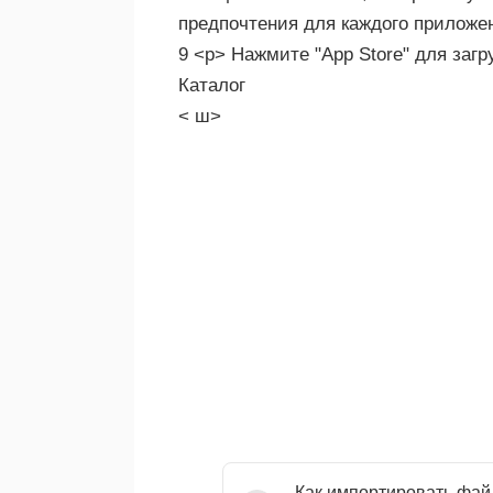
предпочтения для каждого приложен
9 <р> Нажмите "App Store" для заг
Каталог
< ш>
Как импортировать фай