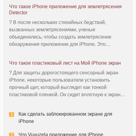
Что такое iPhone приложение для землетрясения
Detector
? В после нескольких стихийных бедствий,
вызванных землетрясениями, ученые
объединились, чтобы создать землетрясение
обнаружения приложение для iPhone. Это
называется Earthquake Detector на английском
языке, и она работает с особенностью внутри
Что такое пластиковый лист на Мой iPhone экран
iPhone, известный как акселерометр. Этот прибор
? Для защиты дорогостоящего сенсорный экран
измер
iPhone, некоторые пользователи установить
прочный щит, который выглядит как тонкой
пластиковой пленкой. Он сидит вплотную к экрану,
так что вы можете даже не заметить его
присутствие, особенно если у вас также есть
Как сделать заблокированном экране для
защитный чехол, который покрывает края.
iPhone
Что Vuvuzela приложение для iPhone