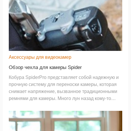
Аксессуары для видеокамер
Обзор чехла для камеры Spider
Кобура SpiderPro представляет собой надежную и
прочную систему для переноски камеры, которая
снимает напряжение, вызванное традиционными
ремнями для камеры. Много лун назад кому-то
пришла в голову идея прикрепить ремешок к двум
точкам камеры и повесить его на шею. Хотя в то
время это могло показать