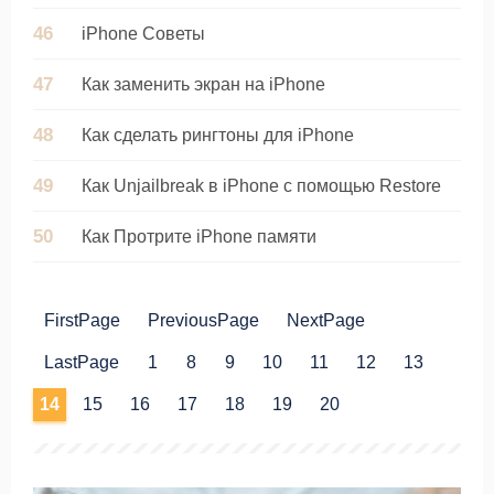
iPhone Советы
Как заменить экран на iPhone
Как сделать рингтоны для iPhone
Как Unjailbreak в iPhone с помощью Restore
Как Протрите iPhone памяти
FirstPage
PreviousPage
NextPage
LastPage
1
8
9
10
11
12
13
14
15
16
17
18
19
20