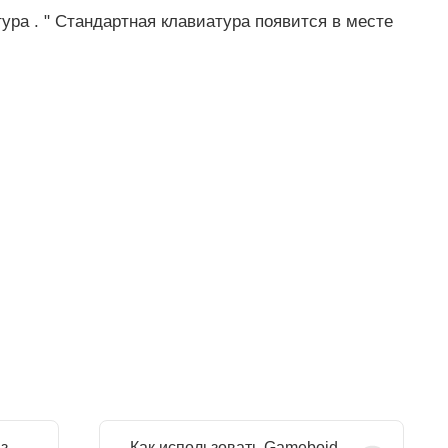
ура . " Стандартная клавиатура появится в месте
з
Как использовать Gameboid