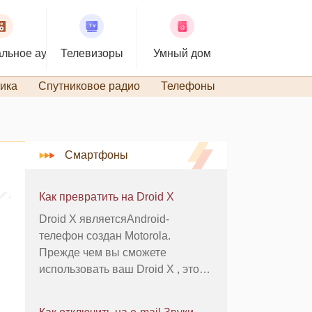
льное аудио
Телевизоры
Умный дом
ика
Спутниковое радио
Телефоны
TiVo и DVR
Смартфоны
Как превратить на Droid X
Droid X являетсяAndroid-
телефон создан Motorola.
Прежде чем вы сможете
использовать ваш Droid X , это
должно быть включено.
Последовательность включения