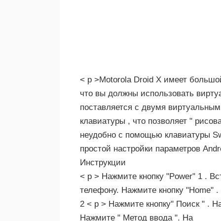
< р >Motorola Droid X имеет большо
что вы должны использовать вирту
поставляется с двумя виртуальными
клавиатуры , что позволяет " рисова
неудобно с помощью клавиатуры Swy
простой настройки параметров Andr
Инструкции
< р > Нажмите кнопку "Power" 1 . В
телефону. Нажмите кнопку "Home" .
2 < р > Нажмите кнопку" Поиск " . 
Нажмите " Метод ввода ". На