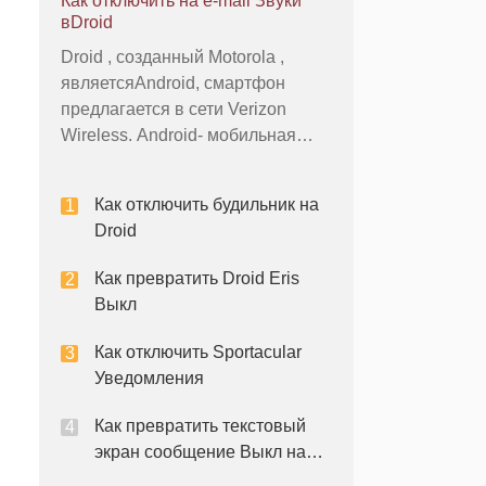
Как отключить на e-mail Звуки
питания для Droid X может быть
вDroid
инициировано его выключенном
Droid , созданный Motorola ,
питании состоянии в любое
являетсяAndroid, смартфон
время , обеспечивая устройство
предлагается в сети Verizon
имеет достаточный запас мощно
Wireless. Android- мобильная
операционная система
предлагает пользователю
Как отключить будильник на
множество способов настроить
Droid
ОС - один из примеров является
то, что вы можете изменить и
Как превратить Droid Eris
отключить звуки для
Выкл
определенных событий , таких
как н
Как отключить Sportacular
Уведомления
Как превратить текстовый
экран сообщение Выкл на
iPhone