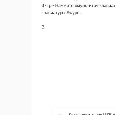
3 < р> Нажмите «мультитач клавиат
клавиатуры Swype .
В
Как сделать шнур USB и