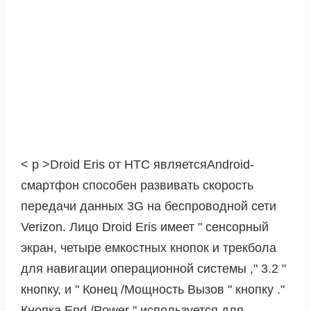
< р >Droid Eris от HTC являетсяAndroid-
смартфон способен развивать скорость
передачи данных 3G на беспроводной сети
Verizon. Лицо Droid Eris имеет " сенсорный
экран, четыре емкостных кнопок и трекбола
для навигации операционной системы ," 3.2 "
кнопку, и " Конец /Мощность Вызов " кнопку ."
Кнопка End /Power " используется для