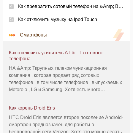
Как превратить сотовый телефон на &Amp; Выкл
Как отключить музыку на Ipod Touch
Смартфоны
Как отключить усилитель AT & ; T сотового
телефона
НА &Amp; Ткрупных телекоммуникационная
компания , которая продает ряд сотовых
телефонов , в том числе телефонов , выпускаемых
Motorola , LG и Samsung. Хотя есть много
различных AT &Amp; T сотовые телефоны,процесс
выключения усилитель AT & ; T мобильный
Как корень Droid Eris
телефон в основномто же самое, независимо от мо
HTC Droid Eris является второе поколение Android-
смартфон предназначен для работы в
беспроводной сети Verizon. Хотя это можно делать