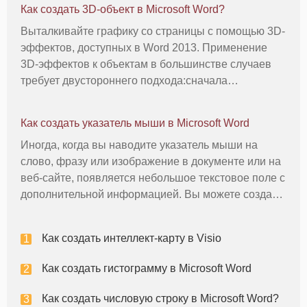
Как создать 3D-объект в Microsoft Word?
Выталкивайте графику со страницы с помощью 3D-
эффектов, доступных в Word 2013. Применение
3D-эффектов к объектам в большинстве случаев
требует двустороннего подхода:сначала
применяется скос, а затем поворачивается объект.
Даже небольшое вращение на два или три градуса
Как создать указатель мыши в Microsoft Word
делает объект более трехмерным,
Иногда, когда вы наводите указатель мыши на
слово, фразу или изображение в документе или на
веб-сайте, появляется небольшое текстовое поле с
дополнительной информацией. Вы можете создать
этот тип «наведения курсора», который называется
«Экранная подсказка», в Microsoft Word. Текстовое
Как создать интеллект-карту в Visio
поле появится
Как создать гистограмму в Microsoft Word
Как создать числовую строку в Microsoft Word?