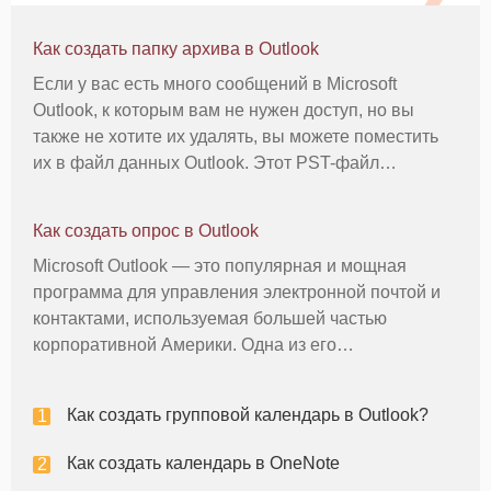
Как создать папку архива в Outlook
Если у вас есть много сообщений в Microsoft
Outlook, к которым вам не нужен доступ, но вы
также не хотите их удалять, вы можете поместить
их в файл данных Outlook. Этот PST-файл
появится в Outlook как архивная папка, куда вы
сможете поместить нежелательные сообщения. В
Как создать опрос в Outlook
Outlook 2013 Microsoft упрости
Microsoft Outlook — это популярная и мощная
программа для управления электронной почтой и
контактами, используемая большей частью
корпоративной Америки. Одна из его
многочисленных функций позволяет проводить
простые опросы всего несколькими щелчками
Как создать групповой календарь в Outlook?
мыши и отправкой сообщения по электронной
почте. В
Как создать календарь в OneNote